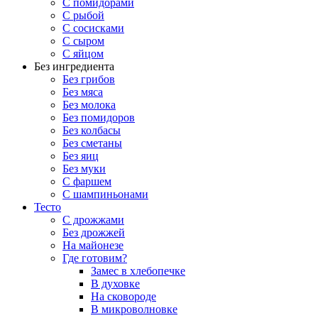
С помидорами
С рыбой
С сосисками
С сыром
С яйцом
Без ингредиента
Без грибов
Без мяса
Без молока
Без помидоров
Без колбасы
Без сметаны
Без яиц
Без муки
С фаршем
С шампиньонами
Тесто
С дрожжами
Без дрожжей
На майонезе
Где готовим?
Замес в хлебопечке
В духовке
На сковороде
В микроволновке