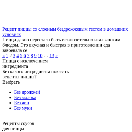
Рецепт пиццы со слоеным бездрожжевым тестом в домашних
условиях
Пицца давно перестала быть исключительно итальянским
блюдом. Это вкусная и быстрая в приготовлении еда
завоевала се
«
1
2
3
4
5
6
7
8
9
10
…
13
»
Пицца с исключением
ингредиента
Без какого ингредиента показать
рецепты пиццы?
Выбрать
Без дрожжей
Без молока
Без яиц
Без муки
Рецепты соусов
для пиццы