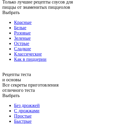
Только лучшие рецепты соусов для
пиццы от знаменитых пиццеолов
Выбрать
Красные
Белые
Розовые
Зеленые
Острые
Сладкие
Классические
Как в пиццерии
Рецепты теста
и основы
Все секреты приготовления
отличного теста
Выбрать
Без дрожжей
С дрожжами
Простые
Быстрые