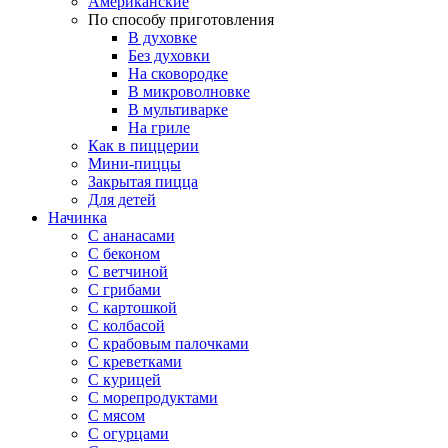
Американские
По способу приготовления
В духовке
Без духовки
На сковородке
В микроволновке
В мультиварке
На гриле
Как в пиццерии
Мини-пиццы
Закрытая пицца
Для детей
Начинка
С ананасами
С беконом
С ветчиной
С грибами
С картошкой
С колбасой
С крабовым палочками
С креветками
С курицей
С морепродуктами
С мясом
С огурцами