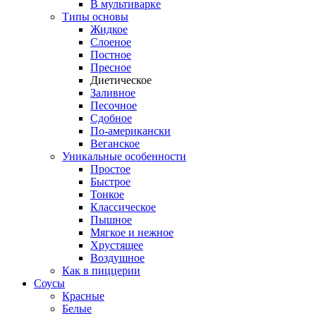
В мультиварке
Типы основы
Жидкое
Слоеное
Постное
Пресное
Диетическое
Заливное
Песочное
Сдобное
По-американски
Веганское
Уникальные особенности
Простое
Быстрое
Тонкое
Классическое
Пышное
Мягкое и нежное
Хрустящее
Воздушное
Как в пиццерии
Соусы
Красные
Белые