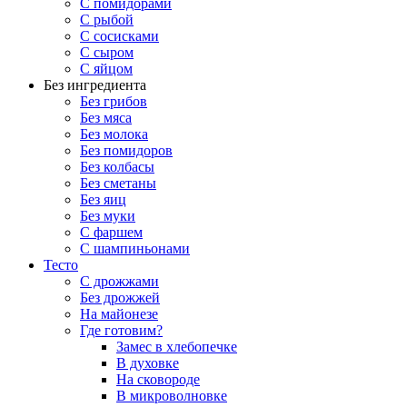
С помидорами
С рыбой
С сосисками
С сыром
С яйцом
Без ингредиента
Без грибов
Без мяса
Без молока
Без помидоров
Без колбасы
Без сметаны
Без яиц
Без муки
С фаршем
С шампиньонами
Тесто
С дрожжами
Без дрожжей
На майонезе
Где готовим?
Замес в хлебопечке
В духовке
На сковороде
В микроволновке