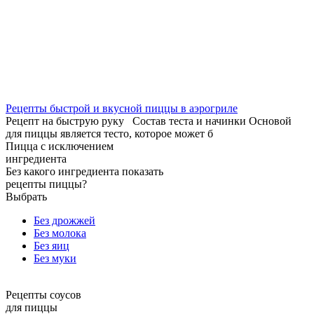
Рецепты быстрой и вкусной пиццы в аэрогриле
Рецепт на быструю руку Состав теста и начинки Основой
для пиццы является тесто, которое может б
Пицца с исключением
ингредиента
Без какого ингредиента показать
рецепты пиццы?
Выбрать
Без дрожжей
Без молока
Без яиц
Без муки
Рецепты соусов
для пиццы