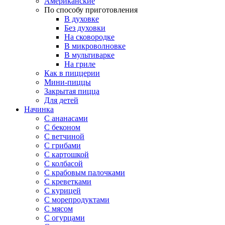
Американские
По способу приготовления
В духовке
Без духовки
На сковородке
В микроволновке
В мультиварке
На гриле
Как в пиццерии
Мини-пиццы
Закрытая пицца
Для детей
Начинка
С ананасами
С беконом
С ветчиной
С грибами
С картошкой
С колбасой
С крабовым палочками
С креветками
С курицей
С морепродуктами
С мясом
С огурцами