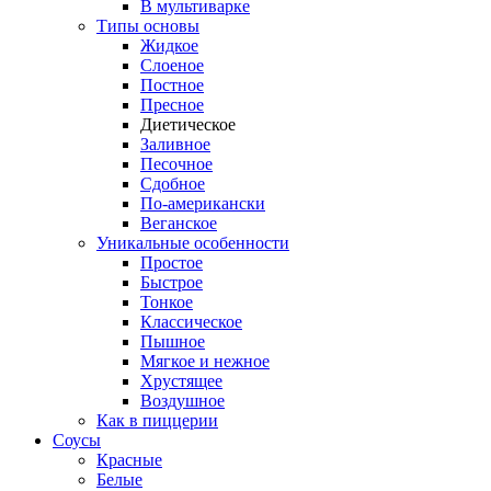
В мультиварке
Типы основы
Жидкое
Слоеное
Постное
Пресное
Диетическое
Заливное
Песочное
Сдобное
По-американски
Веганское
Уникальные особенности
Простое
Быстрое
Тонкое
Классическое
Пышное
Мягкое и нежное
Хрустящее
Воздушное
Как в пиццерии
Соусы
Красные
Белые