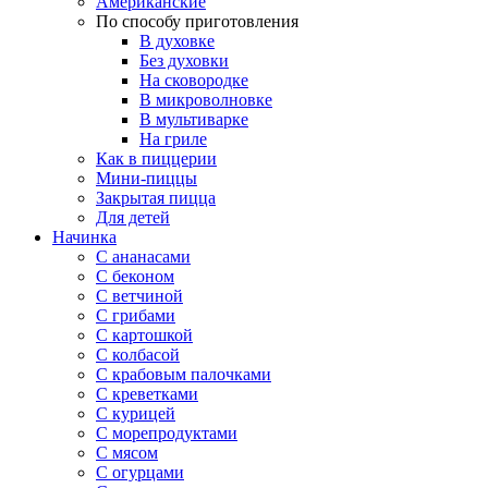
Американские
По способу приготовления
В духовке
Без духовки
На сковородке
В микроволновке
В мультиварке
На гриле
Как в пиццерии
Мини-пиццы
Закрытая пицца
Для детей
Начинка
С ананасами
С беконом
С ветчиной
С грибами
С картошкой
С колбасой
С крабовым палочками
С креветками
С курицей
С морепродуктами
С мясом
С огурцами