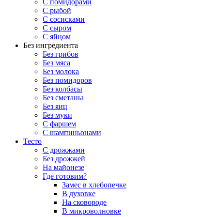
С помидорами
С рыбой
С сосисками
С сыром
С яйцом
Без ингредиента
Без грибов
Без мяса
Без молока
Без помидоров
Без колбасы
Без сметаны
Без яиц
Без муки
С фаршем
С шампиньонами
Тесто
С дрожжами
Без дрожжей
На майонезе
Где готовим?
Замес в хлебопечке
В духовке
На сковороде
В микроволновке