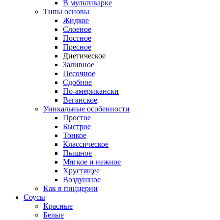
В мультиварке
Типы основы
Жидкое
Слоеное
Постное
Пресное
Диетическое
Заливное
Песочное
Сдобное
По-американски
Веганское
Уникальные особенности
Простое
Быстрое
Тонкое
Классическое
Пышное
Мягкое и нежное
Хрустящее
Воздушное
Как в пиццерии
Соусы
Красные
Белые