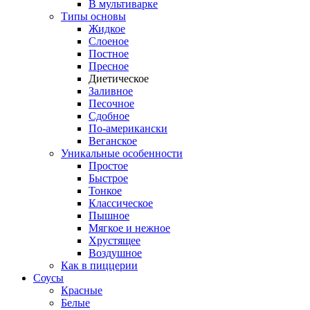
В мультиварке
Типы основы
Жидкое
Слоеное
Постное
Пресное
Диетическое
Заливное
Песочное
Сдобное
По-американски
Веганское
Уникальные особенности
Простое
Быстрое
Тонкое
Классическое
Пышное
Мягкое и нежное
Хрустящее
Воздушное
Как в пиццерии
Соусы
Красные
Белые