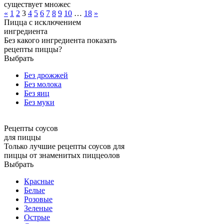
существует множес
«
1
2
3
4
5
6
7
8
9
10
…
18
»
Пицца с исключением
ингредиента
Без какого ингредиента показать
рецепты пиццы?
Выбрать
Без дрожжей
Без молока
Без яиц
Без муки
Рецепты соусов
для пиццы
Только лучшие рецепты соусов для
пиццы от знаменитых пиццеолов
Выбрать
Красные
Белые
Розовые
Зеленые
Острые