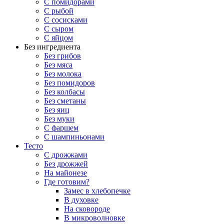
С помидорами
С рыбой
С сосисками
С сыром
С яйцом
Без ингредиента
Без грибов
Без мяса
Без молока
Без помидоров
Без колбасы
Без сметаны
Без яиц
Без муки
С фаршем
С шампиньонами
Тесто
С дрожжами
Без дрожжей
На майонезе
Где готовим?
Замес в хлебопечке
В духовке
На сковороде
В микроволновке