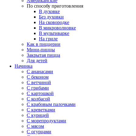
Американские
По способу приготовления
В духовке
Без духовки
На сковородке
В микроволновке
В мультиварке
На гриле
Как в пиццерии
Мини-пиццы
Закрытая пицца
Для детей
Начинка
С ананасами
С беконом
С ветчиной
С грибами
С картошкой
С колбасой
С крабовым палочками
С креветками
С курицей
С морепродуктами
С мясом
С огурцами