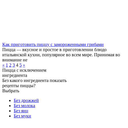
Как приготовить пиццу с замороженными грибами
Пицца — вкусное и простое в приготовлении блюдо
итальянской кухни, популярное во всем мире. Принимая во
внимание не
«
1
2
3
4
5
»
Пицца с исключением
ингредиента
Без какого ингредиента показать
рецепты пиццы?
Выбрать
Без дрожжей
Без молока
Без яиц
Без муки