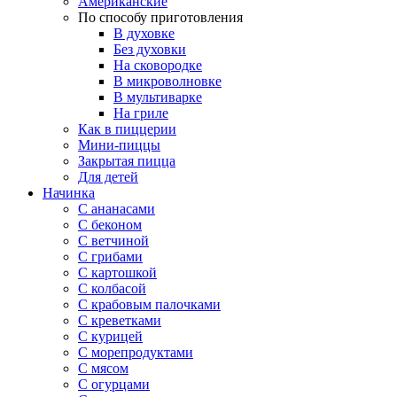
Американские
По способу приготовления
В духовке
Без духовки
На сковородке
В микроволновке
В мультиварке
На гриле
Как в пиццерии
Мини-пиццы
Закрытая пицца
Для детей
Начинка
С ананасами
С беконом
С ветчиной
С грибами
С картошкой
С колбасой
С крабовым палочками
С креветками
С курицей
С морепродуктами
С мясом
С огурцами