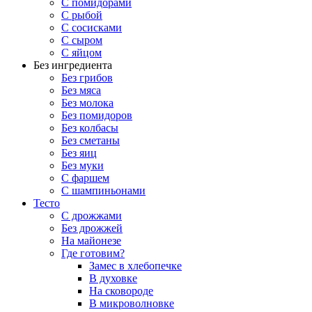
С помидорами
С рыбой
С сосисками
С сыром
С яйцом
Без ингредиента
Без грибов
Без мяса
Без молока
Без помидоров
Без колбасы
Без сметаны
Без яиц
Без муки
С фаршем
С шампиньонами
Тесто
С дрожжами
Без дрожжей
На майонезе
Где готовим?
Замес в хлебопечке
В духовке
На сковороде
В микроволновке