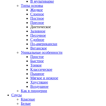
В мультиварке
Типы основы
Жидкое
Слоеное
Постное
Пресное
Диетическое
Заливное
Песочное
Сдобное
По-американски
Веганское
Уникальные особенности
Простое
Быстрое
Тонкое
Классическое
Пышное
Мягкое и нежное
Хрустящее
Воздушное
Как в пиццерии
Соусы
Красные
Белые