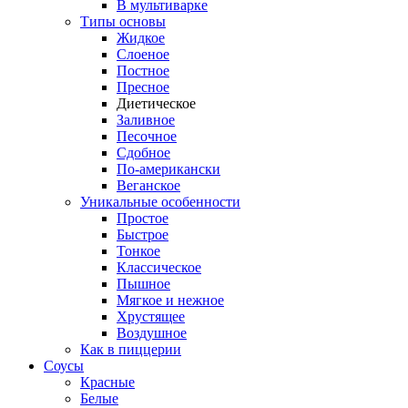
В мультиварке
Типы основы
Жидкое
Слоеное
Постное
Пресное
Диетическое
Заливное
Песочное
Сдобное
По-американски
Веганское
Уникальные особенности
Простое
Быстрое
Тонкое
Классическое
Пышное
Мягкое и нежное
Хрустящее
Воздушное
Как в пиццерии
Соусы
Красные
Белые