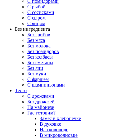
С помидорами
С рыбой
С сосисками
С сыром
С яйцом
Без ингредиента
Без грибов
Без мяса
Без молока
Без помидоров
Без колбасы
Без сметаны
Без яиц
Без муки
С фаршем
С шампиньонами
Тесто
С дрожжами
Без дрожжей
На майонезе
Где готовим?
Замес в хлебопечке
В духовке
На сковороде
В микроволновке