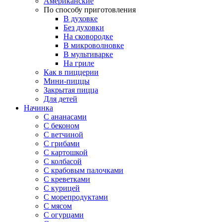
Американские
По способу приготовления
В духовке
Без духовки
На сковородке
В микроволновке
В мультиварке
На гриле
Как в пиццерии
Мини-пиццы
Закрытая пицца
Для детей
Начинка
С ананасами
С беконом
С ветчиной
С грибами
С картошкой
С колбасой
С крабовым палочками
С креветками
С курицей
С морепродуктами
С мясом
С огурцами