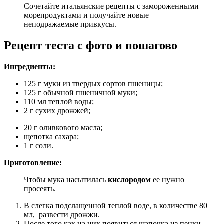
Сочетайте итальянские рецепты с замороженными
морепродуктами и получайте новые
неподражаемые привкусы.
Рецепт теста с фото и пошагово
Ингредиенты:
125 г муки из твердых сортов пшеницы;
125 г обычной пшеничной муки;
110 мл теплой воды;
2 г сухих дрожжей;
20 г оливкового масла;
щепотка сахара;
1 г соли.
Приготовление:
Чтобы мука насытилась
кислородом
ее нужно
просеять.
В слегка подслащенной теплой воде, в количестве 80
мл, развести дрожжи.
После того как на них появиться шапочка из пенки,