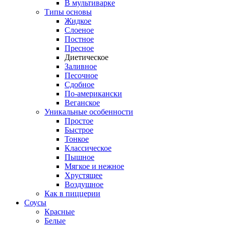
В мультиварке
Типы основы
Жидкое
Слоеное
Постное
Пресное
Диетическое
Заливное
Песочное
Сдобное
По-американски
Веганское
Уникальные особенности
Простое
Быстрое
Тонкое
Классическое
Пышное
Мягкое и нежное
Хрустящее
Воздушное
Как в пиццерии
Соусы
Красные
Белые