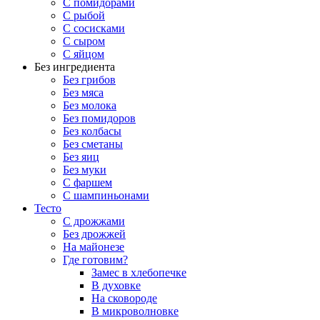
С помидорами
С рыбой
С сосисками
С сыром
С яйцом
Без ингредиента
Без грибов
Без мяса
Без молока
Без помидоров
Без колбасы
Без сметаны
Без яиц
Без муки
С фаршем
С шампиньонами
Тесто
С дрожжами
Без дрожжей
На майонезе
Где готовим?
Замес в хлебопечке
В духовке
На сковороде
В микроволновке