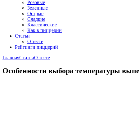
Розовые
Зеленные
Острые
Сладкие
Классические
Как в пиццерии
Статьи
О тесте
Рейтинги пиццерий
Главная
Статьи
О тесте
Особенности выбора температуры выпек