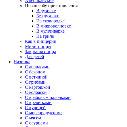
Американские
По способу приготовления
В духовке
Без духовки
На сковородке
В микроволновке
В мультиварке
На гриле
Как в пиццерии
Мини-пиццы
Закрытая пицца
Для детей
Начинка
С ананасами
С беконом
С ветчиной
С грибами
С картошкой
С колбасой
С крабовым палочками
С креветками
С курицей
С морепродуктами
С мясом
С огурцами