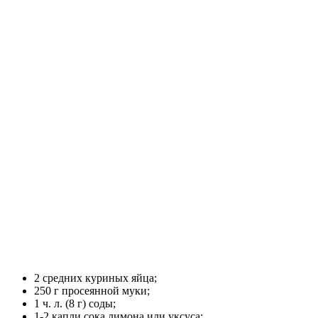
2 средних куриных яйца;
250 г просеянной муки;
1 ч. л. (8 г) соды;
1-2 капли сока лимона или уксуса;