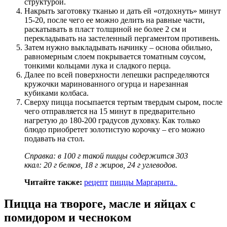
структурой.
Накрыть заготовку тканью и дать ей «отдохнуть» минут
15-20, после чего ее можно делить на равные части,
раскатывать в пласт толщиной не более 2 см и
перекладывать на застеленный пергаментом противень.
Затем нужно выкладывать начинку – основа обильно,
равномерным слоем покрывается томатным соусом,
тонкими кольцами лука и сладкого перца.
Далее по всей поверхности лепешки распределяются
кружочки маринованного огурца и нарезанная
кубиками колбаса.
Сверху пицца посыпается тертым твердым сыром, после
чего отправляется на 15 минут в предварительно
нагретую до 180-200 градусов духовку. Как только
блюдо приобретет золотистую корочку – его можно
подавать на стол.
Справка: в 100 г такой пиццы содержится 303
ккал: 20 г белков, 18 г жиров, 24 г углеводов.
Читайте также:
рецепт
пиццы М
аргарита.
Пицца на твороге, масле и яйцах с
помидором и чесноком