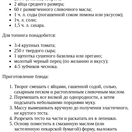
2 яйца среднего размера;
60 г размягченного сливочного масла;
1 ч. л. соды (погашенной соком лимона или уксусом);
1ч. л. соли;
1,5 ч. л. сахара.
Для топинга понадобится:
3-4 крупных томата;
250 г твердого сыра;
1 щепотка сушеного базилика или орегано;
молотый черный перец (по желанию и вкусу);
4-5 зубчиков чеснока.
Приготовление блюда:
Творог смешать с яйцами, гашенной содой, солью,
сахарным песком и растопленным сливочным маслом.
Перемешать все вилкой до однородности, а затем
подсыпать небольшими порциями муку.
Массу вымешивать вручную до получения эластичного,
не крутого теста.
Разрезать тесто на части и раскатать их в лепешки.
Основу поместить в смазанную маслом (или
застеленную пекарской бумагой) форму, выложить