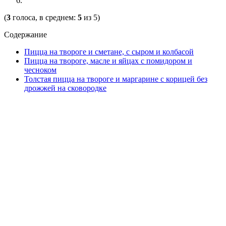
(
3
голоса, в среднем:
5
из 5)
Содержание
Пицца на твороге и сметане, с сыром и колбасой
Пицца на твороге, масле и яйцах с помидором и
чесноком
Толстая пицца на твороге и маргарине с корицей без
дрожжей на сковородке