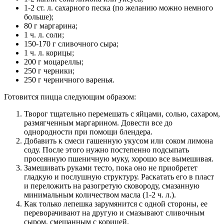
1-2 ст. л. сахарного песка (по желанию можно немного
больше);
80 г маргарина;
1 ч. л. соли;
150-170 г сливочного сыра;
1 ч. л. корицы;
200 г моцареллы;
250 г черники;
250 г черничного варенья.
Готовится пицца следующим образом:
Творог тщательно перемешать с яйцами, солью, сахаром,
размягченным маргарином. Довести все до
однородности при помощи блендера.
Добавить к смеси гашенную укусом или соком лимона
соду. После этого нужно постепенно подсыпать
просеянную пшеничную муку, хорошо все вымешивая.
Замешивать руками тесто, пока оно не приобретет
гладкую и послушную структуру. Раскатать его в пласт
и переложить на разогретую сковороду, смазанную
минимальным количеством масла (1-2 ч. л.).
Как только лепешка зарумянится с одной стороны, ее
переворачивают на другую и смазывают сливочным
сыром, смешанным с корицей.