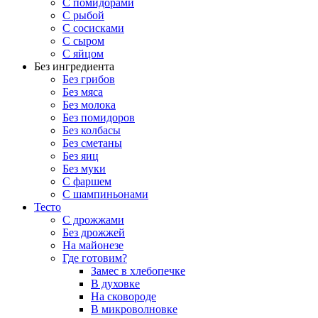
С помидорами
С рыбой
С сосисками
С сыром
С яйцом
Без ингредиента
Без грибов
Без мяса
Без молока
Без помидоров
Без колбасы
Без сметаны
Без яиц
Без муки
С фаршем
С шампиньонами
Тесто
С дрожжами
Без дрожжей
На майонезе
Где готовим?
Замес в хлебопечке
В духовке
На сковороде
В микроволновке