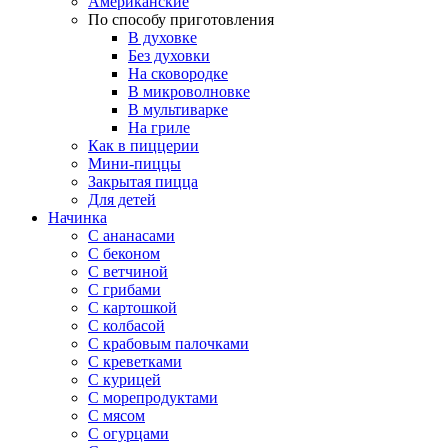
Американские
По способу приготовления
В духовке
Без духовки
На сковородке
В микроволновке
В мультиварке
На гриле
Как в пиццерии
Мини-пиццы
Закрытая пицца
Для детей
Начинка
С ананасами
С беконом
С ветчиной
С грибами
С картошкой
С колбасой
С крабовым палочками
С креветками
С курицей
С морепродуктами
С мясом
С огурцами