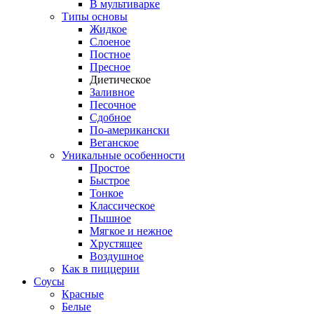
В мультиварке
Типы основы
Жидкое
Слоеное
Постное
Пресное
Диетическое
Заливное
Песочное
Сдобное
По-американски
Веганское
Уникальные особенности
Простое
Быстрое
Тонкое
Классическое
Пышное
Мягкое и нежное
Хрустящее
Воздушное
Как в пиццерии
Соусы
Красные
Белые