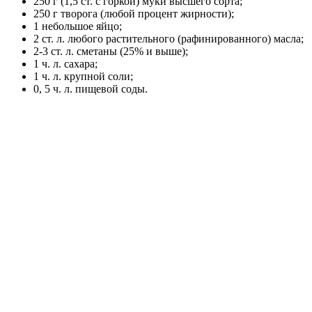
250 г (1,5 ст. с горкой) муки высшего сорта;
250 г творога (любой процент жирности);
1 небольшое яйцо;
2 ст. л. любого растительного (рафинированного) масла;
2-3 ст. л. сметаны (25% и выше);
1 ч. л. сахара;
1 ч. л. крупной соли;
0, 5 ч. л. пищевой соды.