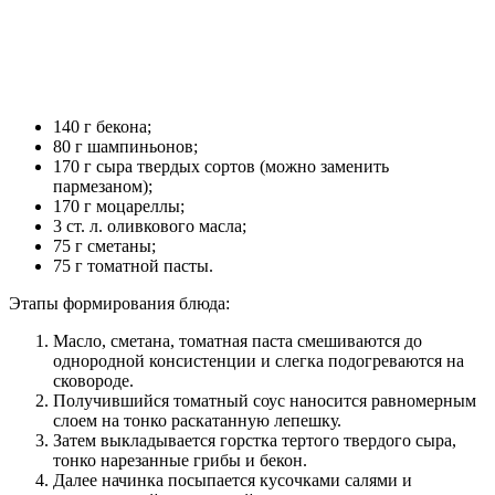
140 г бекона;
80 г шампиньонов;
170 г сыра
твердых
сортов (можно заменить
пармезаном);
170 г моцареллы;
3 ст. л. оливкового масла;
75 г сметаны;
75 г томатной пасты.
Этапы формирования блюда:
Масло, сметана, томатная паста смешиваются до
однородной консистенции и слегка подогреваются на
сковороде.
Получившийся томатный соус наносится равномерным
слоем
на тонко
раскатанную
лепешку
.
Затем выкладывается горстка
тертого
твердого
сыра,
тонко нарезанные грибы и бекон.
Далее
начинка посыпается кусочками салями и