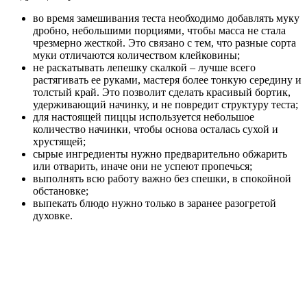
во
время замешивания теста необходимо добавлять муку
дробно, небольшими порциями, чтобы масса не стала
чрезмерно
жесткой
. Это связано с тем, что разные сорта
муки отличаются количеством клейковины
;
не
раскатывать
лепешку
скалкой – лучше всего
растягивать
ее
руками, мастеря более тонкую середину и
толстый край. Это позволит сделать красивый бортик,
удерживающий начинку, и не повредит структуру теста
;
для
настоящей пиццы используется небольшое
количество начинки, чтобы основа осталась сухой и
хрустящей
;
сырые
ингредиенты нужно предварительно обжарить
или отварить, иначе они не успеют пропечься
;
выполнять
всю работу важно без спешки, в спокойной
обстановке
;
выпекать блюдо нужно только в заранее разогретой
духовке.