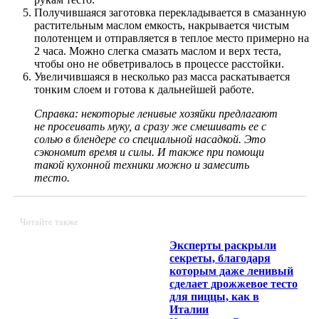
Получившаяся заготовка перекладывается в смазанную
растительным маслом
емкость
, накрывается чистым
полотенцем и отправляется в
теплое
место примерно на
2 часа. Можно слегка смазать маслом и верх теста,
чтобы оно не обветривалось в процессе расстойки.
Увеличившаяся в несколько раз масса раскатывается
тонким слоем и готова к дальнейшей работе.
Справка: некоторые ленивые хозяйки предлагают
не просеивать муку, а сразу же смешивать
ее
с
солью в блендере со специальной насадкой. Это
сэкономит время и силы.
И также
при помощи
такой
кухонной техники можно и замесить
тесто.
Читайте также
Эксперты раскрыли
секреты, благодаря
которым даже ленивый
сделает дрожжевое тесто
для пиццы, как в
Италии