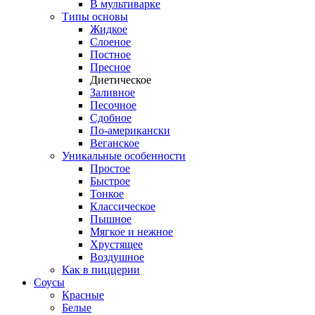
В мультиварке
Типы основы
Жидкое
Слоеное
Постное
Пресное
Диетическое
Заливное
Песочное
Сдобное
По-американски
Веганское
Уникальные особенности
Простое
Быстрое
Тонкое
Классическое
Пышное
Мягкое и нежное
Хрустящее
Воздушное
Как в пиццерии
Соусы
Красные
Белые