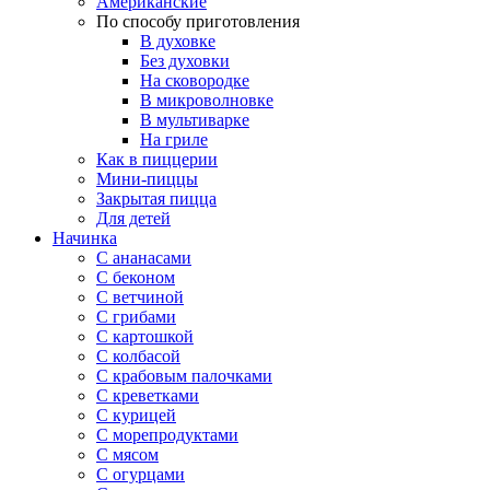
Американские
По способу приготовления
В духовке
Без духовки
На сковородке
В микроволновке
В мультиварке
На гриле
Как в пиццерии
Мини-пиццы
Закрытая пицца
Для детей
Начинка
С ананасами
С беконом
С ветчиной
С грибами
С картошкой
С колбасой
С крабовым палочками
С креветками
С курицей
С морепродуктами
С мясом
С огурцами