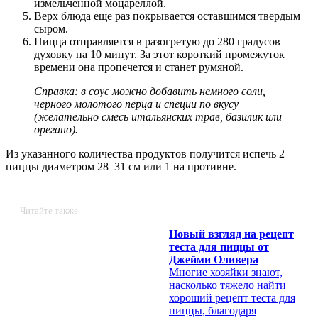
измельченной
моцареллой.
Верх блюда
еще
раз покрывается оставшимся
твердым
сыром.
Пицца отправляется в разогретую до 280 градусов
духовку на 10 минут. За этот короткий промежуток
времени она
пропечется
и станет румяной.
Справка: в соус можно добавить немного соли,
черного
молотого перца и специи по вкусу
(желательно смесь итальянских трав, базилик или
орегано).
Из указанного количества продуктов получится испечь 2
пиццы диаметром 28
–
31 см или 1 на противне.
Читайте также
Новый взгляд на рецепт
теста для пиццы от
Джейми Оливера
Многие хозяйки знают,
насколько тяжело найти
хороший рецепт теста для
пиццы, благодаря