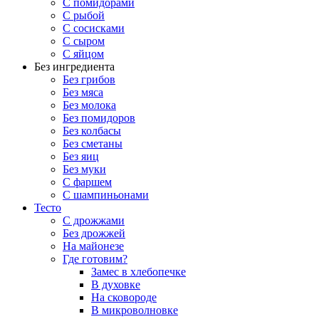
С помидорами
С рыбой
С сосисками
С сыром
С яйцом
Без ингредиента
Без грибов
Без мяса
Без молока
Без помидоров
Без колбасы
Без сметаны
Без яиц
Без муки
С фаршем
С шампиньонами
Тесто
С дрожжами
Без дрожжей
На майонезе
Где готовим?
Замес в хлебопечке
В духовке
На сковороде
В микроволновке