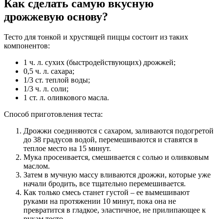
Как сделать самую вкусную
дрожжевую основу?
Тесто для тонкой и хрустящей пиццы состоит из таких
компонентов:
1 ч. л. сухих (быстродействующих) дрожжей;
0,5 ч. л. сахара;
1/3 ст.
теплой
воды
;
1/3 ч. л. соли;
1 ст. л. оливкового масла.
Способ приготовления теста:
Дрожжи соединяются с сахаром, заливаются подогретой
до 38 градусов водой, перемешиваются и ставятся в
теплое
место на 15 минут.
Мука просеивается, смешивается с солью и оливковым
маслом.
Затем в мучную массу вливаются дрожжи, которые уже
начали бродить,
все
тщательно перемешивается.
Как только смесь станет густой –
ее
вымешивают
руками на протяжении 10 минут, пока она не
превратится в гладкое, эластичное, не прилипающее к
рукам тесто.