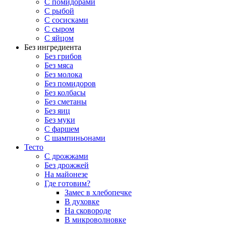
С помидорами
С рыбой
С сосисками
С сыром
С яйцом
Без ингредиента
Без грибов
Без мяса
Без молока
Без помидоров
Без колбасы
Без сметаны
Без яиц
Без муки
С фаршем
С шампиньонами
Тесто
С дрожжами
Без дрожжей
На майонезе
Где готовим?
Замес в хлебопечке
В духовке
На сковороде
В микроволновке