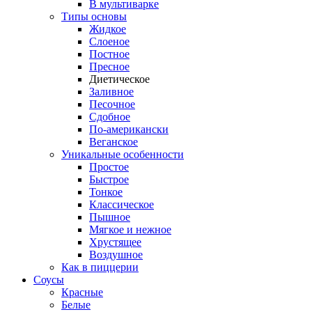
В мультиварке
Типы основы
Жидкое
Слоеное
Постное
Пресное
Диетическое
Заливное
Песочное
Сдобное
По-американски
Веганское
Уникальные особенности
Простое
Быстрое
Тонкое
Классическое
Пышное
Мягкое и нежное
Хрустящее
Воздушное
Как в пиццерии
Соусы
Красные
Белые