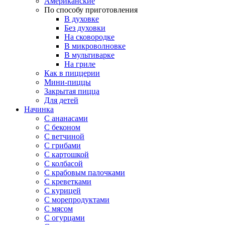
Американские
По способу приготовления
В духовке
Без духовки
На сковородке
В микроволновке
В мультиварке
На гриле
Как в пиццерии
Мини-пиццы
Закрытая пицца
Для детей
Начинка
С ананасами
С беконом
С ветчиной
С грибами
С картошкой
С колбасой
С крабовым палочками
С креветками
С курицей
С морепродуктами
С мясом
С огурцами