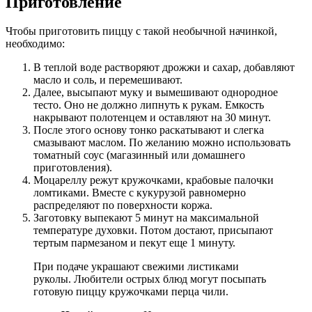
Приготовление
Чтобы приготовить пиццу с такой необычной начинкой,
необходимо:
В теплой воде растворяют дрожжи и сахар, добавляют
масло и соль, и перемешивают.
Далее, высыпают муку и вымешивают однородное
тесто. Оно не должно липнуть к рукам. Емкость
накрывают полотенцем и оставляют на 30 минут.
После этого основу тонко раскатывают и слегка
смазывают маслом. По желанию можно использовать
томатный соус (магазинный или домашнего
приготовления).
Моцареллу режут кружочками, крабовые палочки
ломтиками. Вместе с кукурузой равномерно
распределяют по поверхности коржа.
Заготовку выпекают 5 минут на максимальной
температуре духовки. Потом достают, присыпают
тертым пармезаном и пекут еще 1 минуту.
При подаче украшают свежими листиками
руколы. Любители острых блюд могут посыпать
готовую пиццу кружочками перца чили.