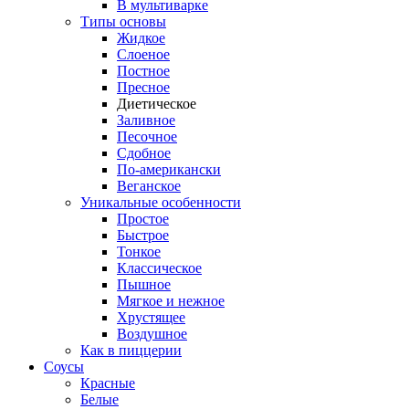
В мультиварке
Типы основы
Жидкое
Слоеное
Постное
Пресное
Диетическое
Заливное
Песочное
Сдобное
По-американски
Веганское
Уникальные особенности
Простое
Быстрое
Тонкое
Классическое
Пышное
Мягкое и нежное
Хрустящее
Воздушное
Как в пиццерии
Соусы
Красные
Белые