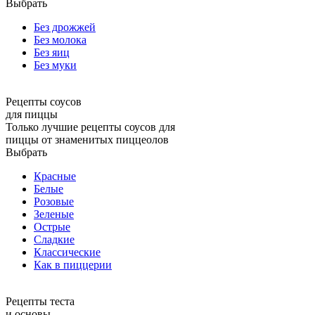
Выбрать
Без дрожжей
Без молока
Без яиц
Без муки
Рецепты соусов
для пиццы
Только лучшие рецепты соусов для
пиццы от знаменитых пиццеолов
Выбрать
Красные
Белые
Розовые
Зеленые
Острые
Сладкие
Классические
Как в пиццерии
Рецепты теста
и основы