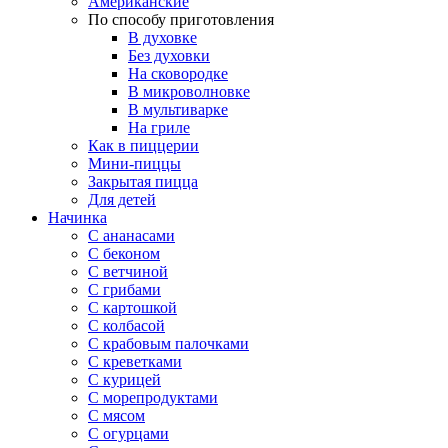
Американские
По способу приготовления
В духовке
Без духовки
На сковородке
В микроволновке
В мультиварке
На гриле
Как в пиццерии
Мини-пиццы
Закрытая пицца
Для детей
Начинка
С ананасами
С беконом
С ветчиной
С грибами
С картошкой
С колбасой
С крабовым палочками
С креветками
С курицей
С морепродуктами
С мясом
С огурцами