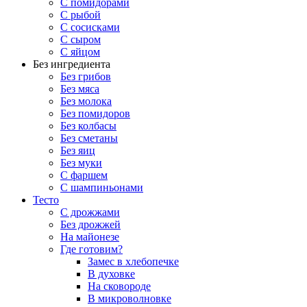
С помидорами
С рыбой
С сосисками
С сыром
С яйцом
Без ингредиента
Без грибов
Без мяса
Без молока
Без помидоров
Без колбасы
Без сметаны
Без яиц
Без муки
С фаршем
С шампиньонами
Тесто
С дрожжами
Без дрожжей
На майонезе
Где готовим?
Замес в хлебопечке
В духовке
На сковороде
В микроволновке