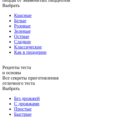
пиццы от знаменитых пиццеолов
Выбрать
Красные
Белые
Розовые
Зеленые
Острые
Сладкие
Классические
Как в пиццерии
Рецепты теста
и основы
Все секреты приготовления
отличного теста
Выбрать
Без дрожжей
С дрожжами
Простые
Быстрые