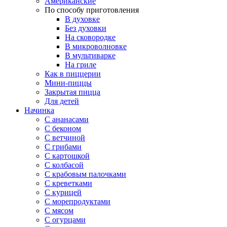
Американские
По способу приготовления
В духовке
Без духовки
На сковородке
В микроволновке
В мультиварке
На гриле
Как в пиццерии
Мини-пиццы
Закрытая пицца
Для детей
Начинка
С ананасами
С беконом
С ветчиной
С грибами
С картошкой
С колбасой
С крабовым палочками
С креветками
С курицей
С морепродуктами
С мясом
С огурцами