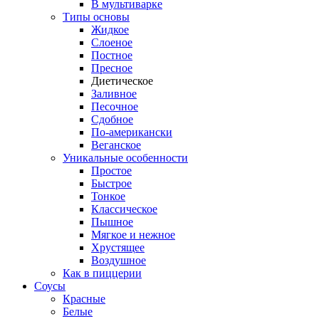
В мультиварке
Типы основы
Жидкое
Слоеное
Постное
Пресное
Диетическое
Заливное
Песочное
Сдобное
По-американски
Веганское
Уникальные особенности
Простое
Быстрое
Тонкое
Классическое
Пышное
Мягкое и нежное
Хрустящее
Воздушное
Как в пиццерии
Соусы
Красные
Белые