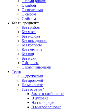
С помидорами
С рыбой
С сосисками
С сыром
С яйцом
Без ингредиента
Без грибов
Без мяса
Без молока
Без помидоров
Без колбасы
Без сметаны
Без яиц
Без муки
С фаршем
С шампиньонами
Тесто
С дрожжами
Без дрожжей
На майонезе
Где готовим?
Замес в хлебопечке
В духовке
На сковороде
В микроволновке