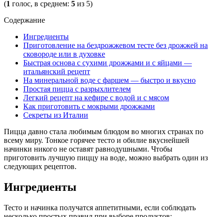
(
1
голос, в среднем:
5
из 5)
Содержание
Ингредиенты
Приготовление на бездрожжевом тесте без дрожжей на
сковороде или в духовке
Быстрая основа с сухими дрожжами и с яйцами —
итальянский рецепт
На минеральной воде с фаршем — быстро и вкусно
Простая пицца с разрыхлителем
Легкий рецепт на кефире с водой и с мясом
Как приготовить с мокрыми дрожжами
Секреты из Италии
Пицца давно стала любимым блюдом во многих странах по
всему миру. Тонкое горячее тесто и обилие вкуснейшей
начинки никого не оставят равнодушными. Чтобы
приготовить лучшую пиццу на воде, можно выбрать один из
следующих рецептов.
Ингредиенты
Тесто и начинка получатся аппетитными, если соблюдать
несколько простых правил при выборе продуктов: