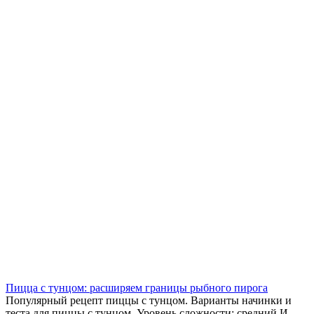
Пицца с тунцом: расширяем границы рыбного пирога
Популярный рецепт пиццы с тунцом. Варианты начинки и
теста для пиццы с тунцом. Уровень сложности: средний И