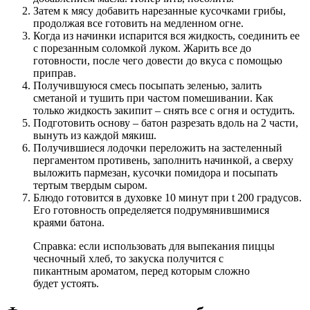
Затем к мясу добавить нарезанные кусочками грибы,
продолжая все готовить на медленном огне.
Когда из начинки испарится вся жидкость, соединить ее
с порезанным соломкой луком. Жарить все до
готовности, после чего довести до вкуса с помощью
приправ.
Получившуюся смесь посыпать зеленью, залить
сметаной и тушить при частом помешивании. Как
только жидкость закипит – снять все с огня и остудить.
Подготовить основу – батон разрезать вдоль на 2 части,
вынуть из каждой мякиш.
Получившиеся лодочки переложить на застеленный
пергаментом противень, заполнить начинкой, а сверху
выложить пармезан, кусочки помидора и посыпать
тертым твердым сыром.
Блюдо готовится в духовке 10 минут при t 200 градусов.
Его готовность определяется подрумянившимися
краями батона.
Справка: если использовать для выпекания пиццы
чесночный хлеб, то закуска получится с
пикантным ароматом, перед которым сложно
будет устоять.