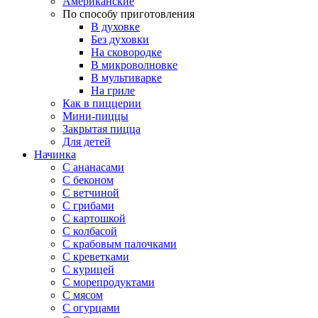
Американские
По способу приготовления
В духовке
Без духовки
На сковородке
В микроволновке
В мультиварке
На гриле
Как в пиццерии
Мини-пиццы
Закрытая пицца
Для детей
Начинка
С ананасами
С беконом
С ветчиной
С грибами
С картошкой
С колбасой
С крабовым палочками
С креветками
С курицей
С морепродуктами
С мясом
С огурцами