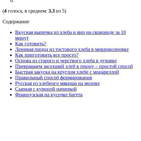
(
4
голоса, в среднем:
3.3
из 5)
Содержание
Вкусная выпечка из хлеба и яиц на сковороде за 10
минут
Как готовить?
Ленивая пицца из тостового хлеба в микроволновке
Как приготовить все просто?
Основа из старого и черствого хлеба в духовке
Превращаем засохший хлеб в пиццу – простой способ
Быстрая закуска на круглом хлебе с моцареллой
Правильный способ формирования
Русская из хлебного мякиша на молоке
Сырная с куриной начинкой
Французская на кусочке багета