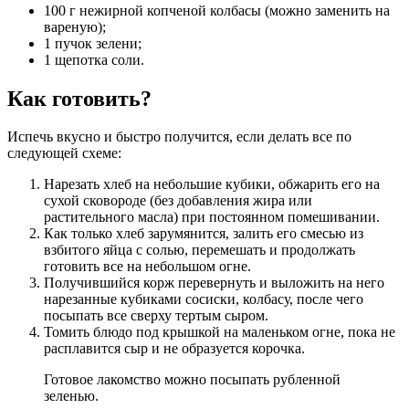
100 г нежирной копченой колбасы (можно заменить на
вареную);
1 пучок зелени;
1 щепотка соли.
Как готовить?
Испечь вкусно и быстро получится, если делать все по
следующей схеме:
Нарезать хлеб на небольшие кубики, обжарить его на
сухой сковороде (без добавления жира или
растительного масла) при постоянном помешивании.
Как только хлеб зарумянится, залить его смесью из
взбитого яйца с солью, перемешать и продолжать
готовить все на небольшом огне.
Получившийся корж перевернуть и выложить на него
нарезанные кубиками сосиски, колбасу, после чего
посыпать все сверху тертым сыром.
Томить блюдо под крышкой на маленьком огне, пока не
расплавится сыр и не образуется корочка.
Готовое лакомство можно посыпать рубленной
зеленью.