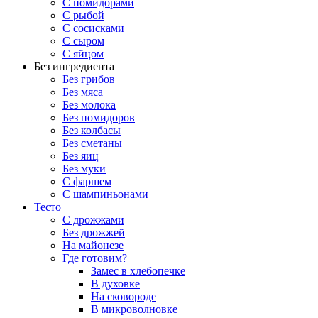
С помидорами
С рыбой
С сосисками
С сыром
С яйцом
Без ингредиента
Без грибов
Без мяса
Без молока
Без помидоров
Без колбасы
Без сметаны
Без яиц
Без муки
С фаршем
С шампиньонами
Тесто
С дрожжами
Без дрожжей
На майонезе
Где готовим?
Замес в хлебопечке
В духовке
На сковороде
В микроволновке