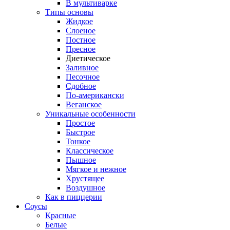
В мультиварке
Типы основы
Жидкое
Слоеное
Постное
Пресное
Диетическое
Заливное
Песочное
Сдобное
По-американски
Веганское
Уникальные особенности
Простое
Быстрое
Тонкое
Классическое
Пышное
Мягкое и нежное
Хрустящее
Воздушное
Как в пиццерии
Соусы
Красные
Белые