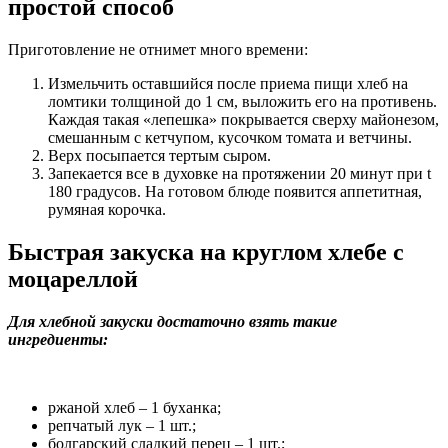
простой способ
Приготовление не отнимет много времени:
Измельчить оставшийся после приема пищи хлеб на
ломтики толщиной до 1 см, выложить его на противень.
Каждая такая «лепешка» покрывается сверху майонезом,
смешанным с кетчупом, кусочком томата и ветчины.
Верх посыпается тертым сыром.
Запекается все в духовке на протяжении 20 минут при t
180 градусов. На готовом блюде появится аппетитная,
румяная корочка.
Быстрая закуска на круглом хлебе с
моцареллой
Для хлебной закуски достаточно взять такие
ингредиенты:
ржаной хлеб – 1 буханка;
репчатый лук – 1 шт.;
болгарский сладкий перец – 1 шт.;