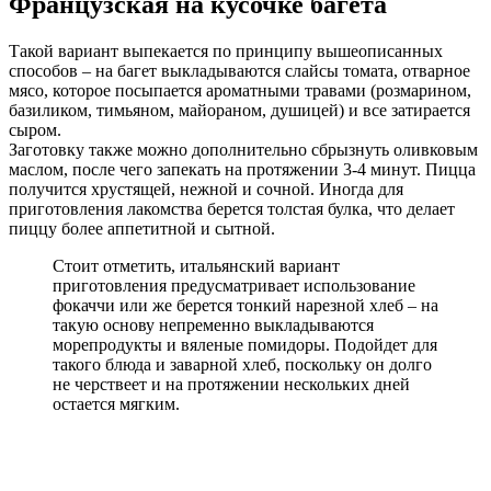
Французская на кусочке багета
Такой вариант выпекается по принципу вышеописанных
способов – на багет выкладываются слайсы томата, отварное
мясо, которое посыпается ароматными травами (розмарином,
базиликом, тимьяном, майораном, душицей) и все затирается
сыром.
Заготовку также можно дополнительно сбрызнуть оливковым
маслом, после чего запекать на протяжении 3-4 минут. Пицца
получится хрустящей, нежной и сочной. Иногда для
приготовления лакомства берется толстая булка, что делает
пиццу более аппетитной и сытной.
Стоит отметить, итальянский вариант
приготовления предусматривает использование
фокаччи или же берется тонкий нарезной хлеб – на
такую основу непременно выкладываются
морепродукты и вяленые помидоры. Подойдет для
такого блюда и заварной хлеб, поскольку он долго
не черствеет и на протяжении нескольких дней
остается мягким.