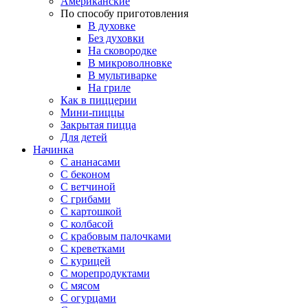
Американские
По способу приготовления
В духовке
Без духовки
На сковородке
В микроволновке
В мультиварке
На гриле
Как в пиццерии
Мини-пиццы
Закрытая пицца
Для детей
Начинка
С ананасами
С беконом
С ветчиной
С грибами
С картошкой
С колбасой
С крабовым палочками
С креветками
С курицей
С морепродуктами
С мясом
С огурцами