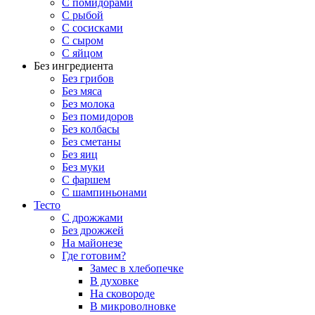
С помидорами
С рыбой
С сосисками
С сыром
С яйцом
Без ингредиента
Без грибов
Без мяса
Без молока
Без помидоров
Без колбасы
Без сметаны
Без яиц
Без муки
С фаршем
С шампиньонами
Тесто
С дрожжами
Без дрожжей
На майонезе
Где готовим?
Замес в хлебопечке
В духовке
На сковороде
В микроволновке