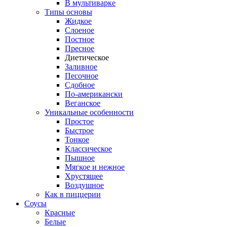
В мультиварке
Типы основы
Жидкое
Слоеное
Постное
Пресное
Диетическое
Заливное
Песочное
Сдобное
По-американски
Веганское
Уникальные особенности
Простое
Быстрое
Тонкое
Классическое
Пышное
Мягкое и нежное
Хрустящее
Воздушное
Как в пиццерии
Соусы
Красные
Белые