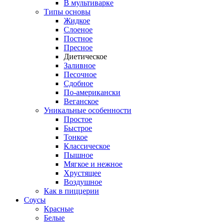
В мультиварке
Типы основы
Жидкое
Слоеное
Постное
Пресное
Диетическое
Заливное
Песочное
Сдобное
По-американски
Веганское
Уникальные особенности
Простое
Быстрое
Тонкое
Классическое
Пышное
Мягкое и нежное
Хрустящее
Воздушное
Как в пиццерии
Соусы
Красные
Белые