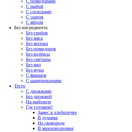
С помидорами
С рыбой
С сосисками
С сыром
С яйцом
Без ингредиента
Без грибов
Без мяса
Без молока
Без помидоров
Без колбасы
Без сметаны
Без яиц
Без муки
С фаршем
С шампиньонами
Тесто
С дрожжами
Без дрожжей
На майонезе
Где готовим?
Замес в хлебопечке
В духовке
На сковороде
В микроволновке