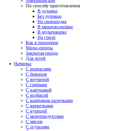
Американские
По способу приготовления
В духовке
Без духовки
На сковородке
В микроволновке
В мультиварке
На гриле
Как в пиццерии
Мини-пиццы
Закрытая пицца
Для детей
Начинка
С ананасами
С беконом
С ветчиной
С грибами
С картошкой
С колбасой
С крабовым палочками
С креветками
С курицей
С морепродуктами
С мясом
С огурцами