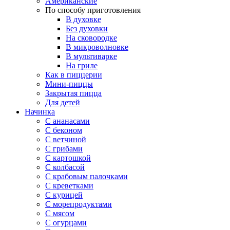
Американские
По способу приготовления
В духовке
Без духовки
На сковородке
В микроволновке
В мультиварке
На гриле
Как в пиццерии
Мини-пиццы
Закрытая пицца
Для детей
Начинка
С ананасами
С беконом
С ветчиной
С грибами
С картошкой
С колбасой
С крабовым палочками
С креветками
С курицей
С морепродуктами
С мясом
С огурцами