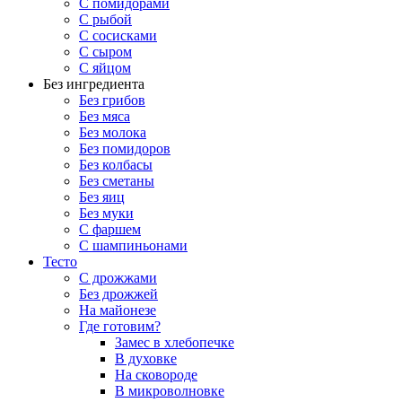
С помидорами
С рыбой
С сосисками
С сыром
С яйцом
Без ингредиента
Без грибов
Без мяса
Без молока
Без помидоров
Без колбасы
Без сметаны
Без яиц
Без муки
С фаршем
С шампиньонами
Тесто
С дрожжами
Без дрожжей
На майонезе
Где готовим?
Замес в хлебопечке
В духовке
На сковороде
В микроволновке