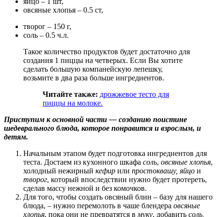
яйцо – 1 шт,
овсяные хлопья – 0.5 ст,
творог – 150 г,
соль – 0.5 ч.л.
Такое количество продуктов будет достаточно для
создания 1 пиццы на четверых. Если Вы хотите
сделать большую компанейскую лепешку,
возьмите в два раза больше ингредиентов.
Читайте также:
дрожжевое
тесто для
пиццы на молоке.
Приступим к основной части — созданию поистине
шедеврального блюда, которое понравится и взрослым, и
детям.
Начальным этапом будет подготовка ингредиентов для
теста. Достаем из кухонного шкафа
соль
,
овсяные хлопья
,
холодный нежирный
кефир
или
простоквашу, яйцо
и
творог
, который впоследствии нужно будет протереть,
сделав массу нежной и без комочков.
Для того, чтобы создать овсяный блин – базу для нашего
блюда, – нужно перемолоть в чаше блендера
овсяные
хлопья
, пока они не превратятся в
муку
, добавить
соль,