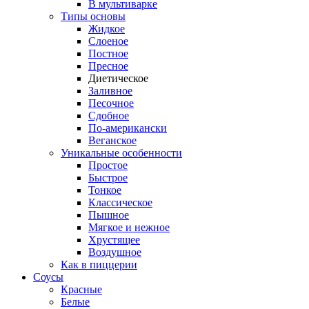
В мультиварке
Типы основы
Жидкое
Слоеное
Постное
Пресное
Диетическое
Заливное
Песочное
Сдобное
По-американски
Веганское
Уникальные особенности
Простое
Быстрое
Тонкое
Классическое
Пышное
Мягкое и нежное
Хрустящее
Воздушное
Как в пиццерии
Соусы
Красные
Белые