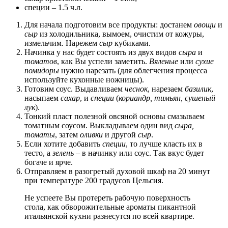
специи – 1.5 ч.л.
Для начала подготовим все продукты: достанем
овощи
и
сыр
из холодильника, вымоем, очистим от кожуры,
измельчим. Нарежем
сыр
кубиками.
Начинка у нас будет состоять из двух видов
сыра
и
томатов
, как Вы успели заметить.
Вяленые
или
сухие
помидоры
нужно нарезать (для облегчения процесса
используйте кухонные ножницы).
Готовим соус. Выдавливаем
чеснок
, нарезаем
базилик
,
насыпаем
сахар
, и
специи
(
кориандр, тимьян, сушеный
лук
).
Тонкий пласт полезной овсяной основы смазываем
томатным соусом. Выкладываем один вид
сыра,
томаты
, затем
оливки
и другой
сыр
.
Если хотите добавить
специи
, то лучше класть их в
тесто, а
зелень
– в начинку или соус. Так вкус будет
богаче и ярче.
Отправляем в разогретый духовой шкаф на 20 минут
при температуре 200 градусов Цельсия.
Не успеете Вы протереть рабочую поверхность
стола, как обворожительные ароматы пикантной
итальянской кухни разнесутся по всей квартире.