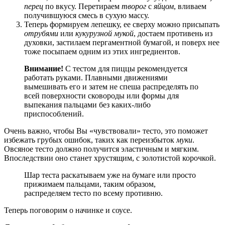
перец
по вкусу. Перетираем
творог
с
яйцом
, вливаем
получившуюся смесь в сухую массу.
Теперь формируем лепешку, ее сверху можно присыпать
отрубями
или
кукурузной мукой
, достаем противень из
духовки, застилаем пергаментной бумагой, и поверх нее
тоже посыпаем одним из этих ингредиентов.
Внимание!
С тестом для пиццы рекомендуется
работать руками. Плавными движениями
вымешивать его и затем не спеша распределять по
всей поверхности сковороды или формы для
выпекания пальцами без каких-либо
приспособлений.
Очень важно, чтобы Вы «чувствовали» тесто, это поможет
избежать грубых ошибок, таких как переизбыток
муки
.
Овсяное тесто должно получится эластичным и мягким.
Впоследствии оно станет хрустящим, с золотистой корочкой.
Шар теста раскатываем уже на бумаге или просто
прижимаем пальцами, таким образом,
распределяем тесто по всему противню.
Теперь поговорим о начинке и соусе.