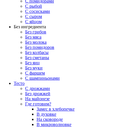
С помидорами
С рыбой
С сосисками
С сыром
С яйцом
Без ингредиента
Без грибов
Без мяса
Без молока
Без помидоров
Без колбасы
Без сметаны
Без яиц
Без муки
С фаршем
С шампиньонами
Тесто
С дрожжами
Без дрожжей
На майонезе
Где готовим?
Замес в хлебопечке
В духовке
На сковороде
В микроволновке