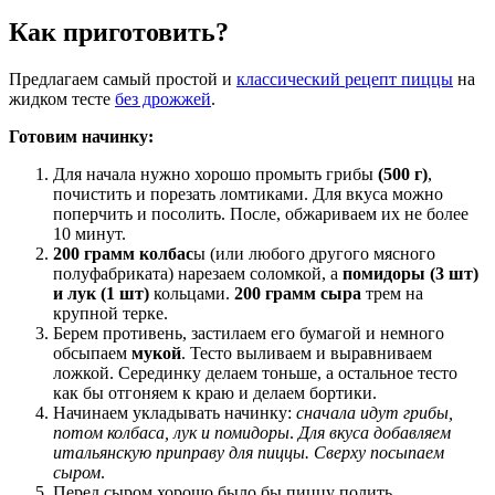
Как приготовить?
Предлагаем самый простой и
классический рецепт пиццы
на
жидком тесте
без дрожжей
.
Готовим начинку:
Для начала нужно хорошо промыть грибы
(500 г)
,
почистить и порезать ломтиками. Для вкуса можно
поперчить и посолить. После, обжариваем их не более
10 минут.
200 грамм колбас
ы (или любого другого мясного
полуфабриката) нарезаем соломкой, а
помидоры (3 шт)
и лук (1 шт)
кольцами.
200 грамм сыра
трем на
крупной терке.
Берем противень, застилаем его бумагой и немного
обсыпаем
мукой
. Тесто выливаем и выравниваем
ложкой. Серединку делаем тоньше, а остальное тесто
как бы отгоняем к краю и делаем бортики.
Начинаем укладывать начинку:
сначала идут грибы,
потом колбаса, лук и помидоры
.
Для вкуса добавляем
итальянскую приправу для пиццы. Сверху посыпаем
сыром
.
Перед сыром хорошо было бы пиццу полить