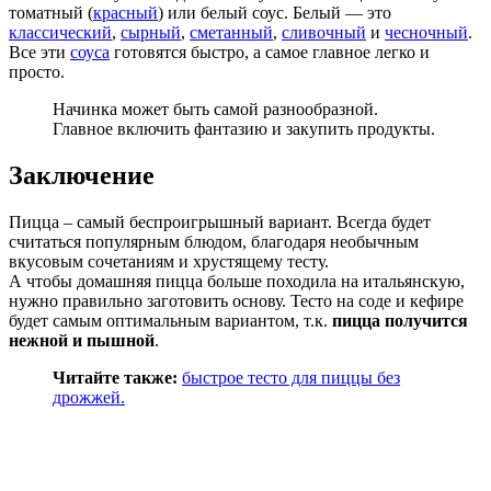
томатный (
красный
) или белый соус. Белый — это
классический
,
сырный
,
сметанный
,
сливочный
и
чесночный
.
Все эти
соуса
готовятся быстро, а самое главное легко и
просто.
Начинка может быть самой разнообразной.
Главное включить фантазию и закупить продукты.
Заключение
Пицца – самый беспроигрышный вариант. Всегда будет
считаться популярным блюдом, благодаря необычным
вкусовым сочетаниям и хрустящему тесту.
А чтобы домашняя пицца больше походила на итальянскую,
нужно правильно заготовить основу. Тесто на соде и кефире
будет самым оптимальным вариантом, т.к.
пицца получится
нежной и пышной
.
Читайте также:
быстрое тесто для пиццы без
дрожжей.