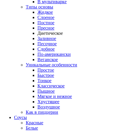
В мультиварке
Типы основы
Жидкое
Слоеное
Постное
Пресное
Диетическое
Заливное
Песочное
Сдобное
По-американски
Веганское
Уникальные особенности
Простое
Быстрое
Тонкое
Классическое
Пышное
Мягкое и нежное
Хрустящее
Воздушное
Как в пиццерии
Соусы
Красные
Белые