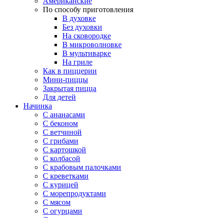
Американские
По способу приготовления
В духовке
Без духовки
На сковородке
В микроволновке
В мультиварке
На гриле
Как в пиццерии
Мини-пиццы
Закрытая пицца
Для детей
Начинка
С ананасами
С беконом
С ветчиной
С грибами
С картошкой
С колбасой
С крабовым палочками
С креветками
С курицей
С морепродуктами
С мясом
С огурцами