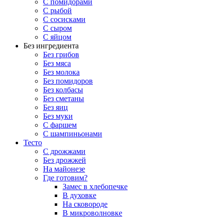
С помидорами
С рыбой
С сосисками
С сыром
С яйцом
Без ингредиента
Без грибов
Без мяса
Без молока
Без помидоров
Без колбасы
Без сметаны
Без яиц
Без муки
С фаршем
С шампиньонами
Тесто
С дрожжами
Без дрожжей
На майонезе
Где готовим?
Замес в хлебопечке
В духовке
На сковороде
В микроволновке