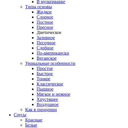
В мультиварке
Типы основы
Жидкое
Слоеное
Постное
Пресное
Диетическое
Заливное
Песочное
Сдобное
По-американски
Веганское
Уникальные особенности
Простое
Быстрое
Тонкое
Классическое
Пышное
Мягкое и нежное
Хрустящее
Воздушное
Как в пиццерии
Соусы
Красные
Белые