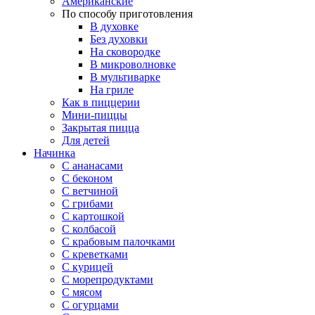
Американские
По способу приготовления
В духовке
Без духовки
На сковородке
В микроволновке
В мультиварке
На гриле
Как в пиццерии
Мини-пиццы
Закрытая пицца
Для детей
Начинка
С ананасами
С беконом
С ветчиной
С грибами
С картошкой
С колбасой
С крабовым палочками
С креветками
С курицей
С морепродуктами
С мясом
С огурцами